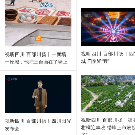
视听四川 百部川扬丨四“
视听四川 百部川扬丨一面墙，
城 四季皆“宜”
一座城，他把三台画在了墙上
视听四川 百部川扬丨渠
视听四川 百部川扬丨四川阳光
柑橘迎丰收 错峰上市鼓起
发布会