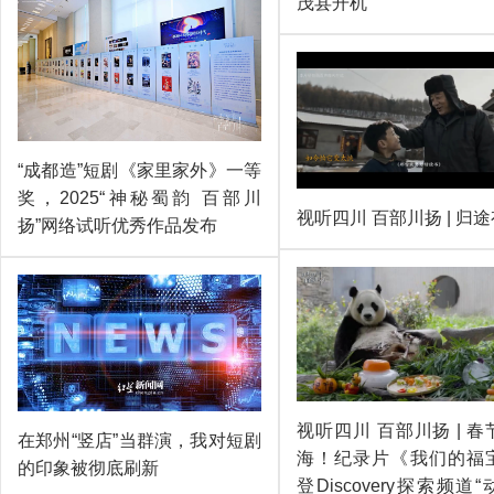
茂县开机
“成都造”短剧《家里家外》一等
奖，2025“神秘蜀韵 百部川
视听四川 百部川扬 | 归
扬”网络试听优秀作品发布
视听四川 百部川扬 | 
在郑州“竖店”当群演，我对短剧
海！纪录片《我们的福
的印象被彻底刷新
登Discovery探索频道