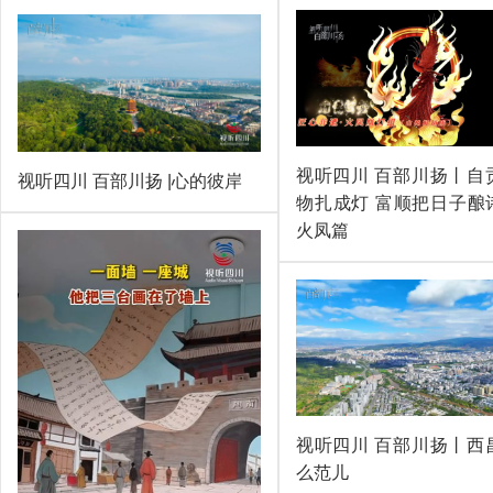
视听四川 百部川扬丨自
视听四川 百部川扬 |心的彼岸
物扎成灯 富顺把日子酿
火凤篇
视听四川 百部川扬丨西
么范儿