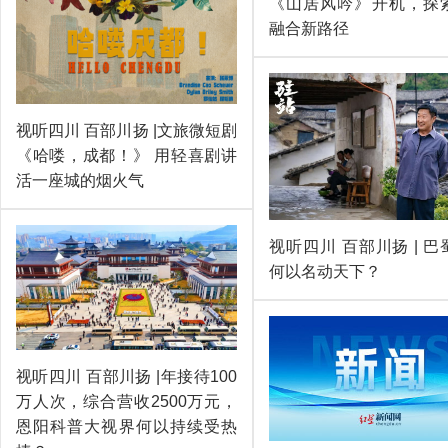
《山居风吟》开机，探
融合新路径
视听四川 百部川扬 |文旅微短剧
《哈喽，成都！》 用轻喜剧讲
活一座城的烟火气
视听四川 百部川扬 | 
何以名动天下？
视听四川 百部川扬 |年接待100
万人次，综合营收2500万元，
恩阳科普大视界何以持续受热