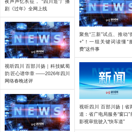
夜声声忆长征， “四川造”广播
剧《过年》全网上线
聚焦“三新”试点、推动“
+”！一组关键词读懂“
费”这件事
视听四川 百部川扬｜科技赋蜀
韵 匠心谱华章 ——2026年四川
网络春晚述评
视听四川 百部川扬 | 
道：省广电局服务“窗口”
影视审批驶入“快车道”