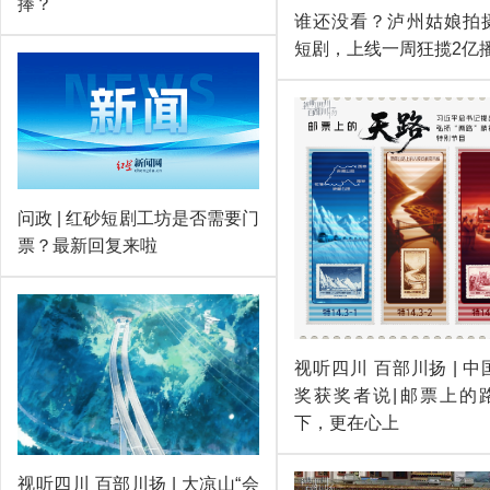
捧？
谁还没看？泸州姑娘拍
短剧，上线一周狂揽2亿
问政 | 红砂短剧工坊是否需要门
票？最新回复来啦
视听四川 百部川扬 | 
奖获奖者说|邮票上的
下，更在心上
视听四川 百部川扬 | 大凉山“会