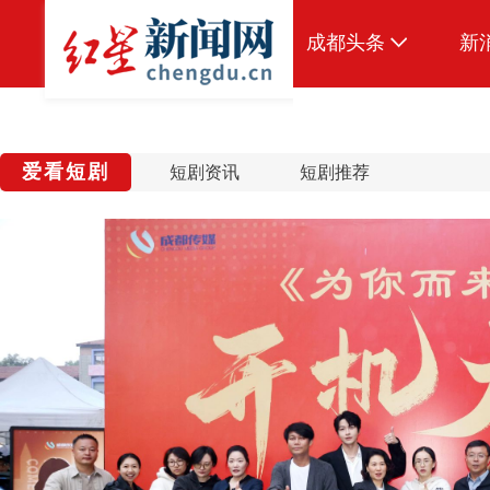
成都头条
新
原创
本地
爱看短剧
短剧资讯
短剧推荐
国内
头条智造
热点专题
传真机
公示