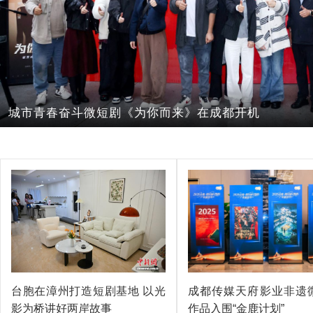
300+全风格片场加持！红砂短剧工坊启幕即运营
台胞在漳州打造短剧基地 以光
成都传媒天府影业非遗
影为桥讲好两岸故事
作品入围“金鹿计划”