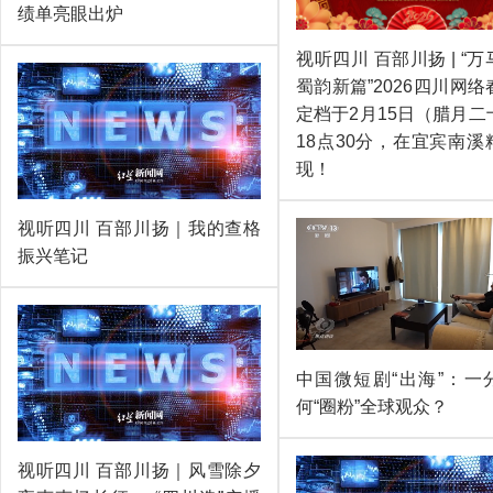
绩单亮眼出炉
视听四川 百部川扬 | “
蜀韵新篇”2026四川网
定档于2月15日（腊月二
18点30分，在宜宾南溪
现！
视听四川 百部川扬｜我的查格
振兴笔记
中国微短剧“出海”：一
何“圈粉”全球观众？
视听四川 百部川扬｜风雪除夕