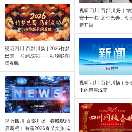
视听四川 百部川扬｜纳溪
安十一巷”之时光弄、朝
新开街
视听四川 百部川扬 | 2026竹梦
巴蜀，马到成功——动物联萌
闹春晚
视听四川 百部川扬 | 
下的南溪蜕变
视听四川 百部川扬 | 春晚赋能
启新程！南溪2026春节文旅成