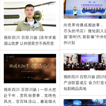
向世界传播成都故事，
尽头的书店》微短剧入
届“新时代·新影像”中外
视听四川 百部川扬 |清华求索
作计划
眉山筑梦 让仰望星空不再昂贵
视听四川 百部川扬 |四
产业联盟成立 奋力打造
短剧精品高地
视听四川 百部川扬 | 一炬火把
赴千年，赏民俗赛事，览绝色
风光，尝百味凉山，邂逅烟火