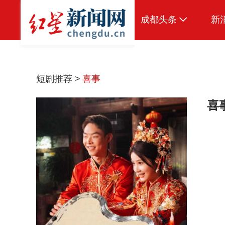
成都头条
新
原创
本地
短剧推荐 >
喜事
国内
喜
头条智造
热点专题
传真机
公示